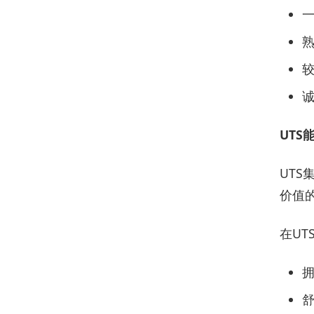
UTS
UT
价值
在UT