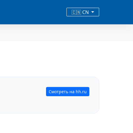
🇨🇳 CN
Смотреть на hh.ru