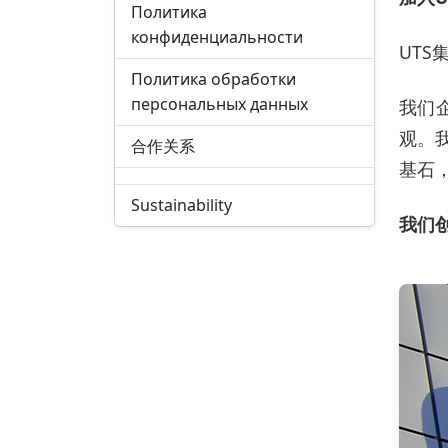
Политика
конфиденциальности
UT
Политика обработки
персональных данных
我们
观。
合作关系
基石
Sustainability
我们