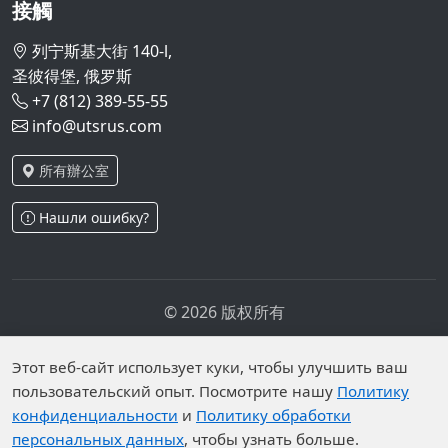
接觸
列宁斯基大街 140-l,
圣彼得堡, 俄罗斯
+7 (812) 389-55-55
info@utsrus.com
所有辦公室
Нашли ошибку?
© 2026 版权所有
隐私政策
个人数据处理政策
Personal data is published on the website due to legal
Этот веб-сайт использует куки, чтобы улучшить ваш
пользовательский опыт. Посмотрите нашу
Политику
grounds in accordance with Part 1 of Article 6 and
конфиденциальности
и
Политику обработки
Article 10.1 of Federal Law No. 152-FZ. Subjects have
персональных данных
, чтобы узнать больше.
established prohibitions on the processing of published