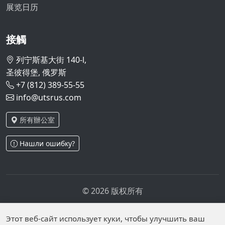
展览日历
接觸
列宁斯基大街 140-l,
圣彼得堡, 俄罗斯
+7 (812) 389-55-55
info@utsrus.com
所有辦公室
Нашли ошибку?
© 2026 版权所有
隐私政策
个人数据处理政策
Personal data is published on the website due to legal
Этот веб-сайт использует куки, чтобы улучшить ваш