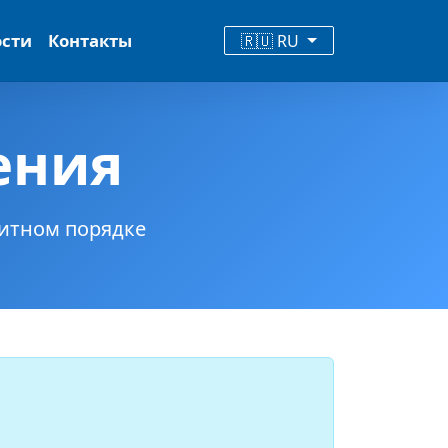
ости
Контакты
🇷🇺 RU
ения
итном порядке