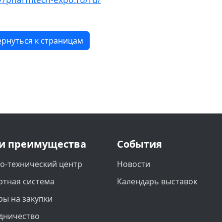
рнуться к страницам
и преимущества
События
о-технический центр
Новости
ртная система
Календарь выставок
ры на закупки
дничество