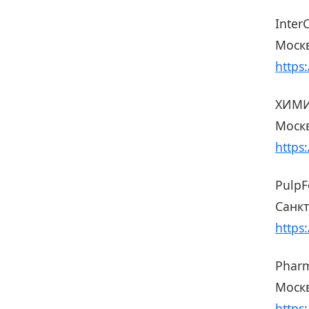
Inte
Москв
https
ХИМИ
Москв
https
PulpF
Санкт
https
Pharm
Москв
https