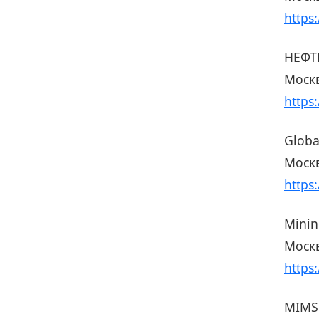
https
НЕФТ
Москв
https
Globa
Москв
https
Minin
Москв
https
MIMS 