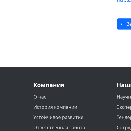
Ве
Компания
Наш
О нас
Научн
История компании
Экспе
Устойчивое развитие
Тенде
Ответственная забота
Сотру