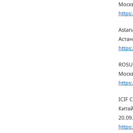
Москв
https
Astan
Астан
https
ROSU
Москв
https:
ICIF 
Кита
20.09
https: