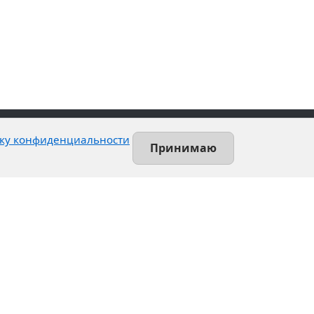
ку конфиденциальности
Принимаю
Контакты
Ленинский проспект, 140-Л
Санкт-Петербург, Россия
+7 (812) 389-55-55
info@utsrus.com
Все офисы
Нашли ошибку?