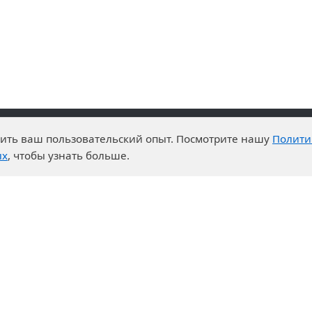
чшить ваш пользовательский опыт. Посмотрите нашу
Полити
и преимущества
События
ых
, чтобы узнать больше.
о-технический центр
Новости
ртная система
Календарь выставок
ры на закупки
дничество
неры