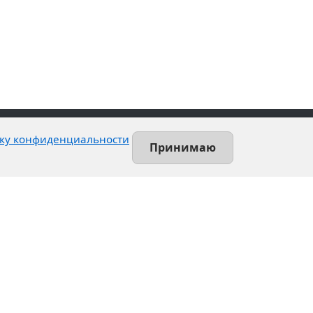
ку конфиденциальности
Принимаю
Контакты
Ленинский проспект, 140-Л
Санкт-Петербург, Россия
+7 (812) 389-55-55
info@utsrus.com
Все офисы
Нашли ошибку?