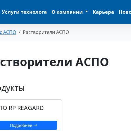
Услуги технолога
О компании
Карьера
Нов
 с АСПО
Растворители АСПО
астворители АСПО
одукты
ПО RP REAGARD
Подробнее