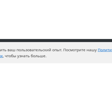
чшить ваш пользовательский опыт. Посмотрите нашу
Полити
и преимущества
События
ых
, чтобы узнать больше.
о-технический центр
Новости
ртная система
Календарь выставок
ры на закупки
дничество
неры