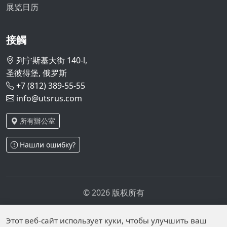
展览日历
接觸
列宁斯基大街 140-l,
圣彼得堡, 俄罗斯
+7 (812) 389-55-55
info@utsrus.com
所有辦公室
Нашли ошибку?
© 2026 版权所有
隐私政策
个人数据处理政策
Personal data is published on the website due to legal
Этот веб-сайт использует куки, чтобы улучшить ваш