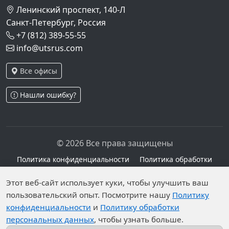
Ленинский проспект, 140-Л
Санкт-Петербург, Россия
+7 (812) 389-55-55
info@utsrus.com
Все офисы
Нашли ошибку?
© 2026 Все права защищены
Политика конфиденциальности
Политика обработки
персональных данных
Персональные данные опубликованы на сайте при
Этот веб-сайт использует куки, чтобы улучшить ваш
пользовательский опыт. Посмотрите нашу
Политику
наличии правовых оснований в соответствии с ч.1
конфиденциальности
и
Политику обработки
ст.6 и ст.10.1 152-ФЗ. Субъектами установлены
персональных данных
, чтобы узнать больше.
запреты на обработку неограниченных кругом лиц