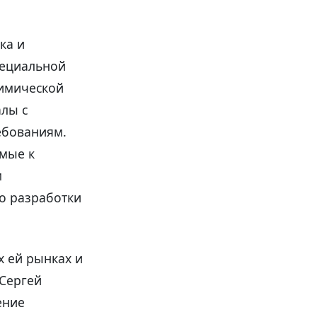
ка и
пециальной
химической
лы с
ебованиям.
емые к
м
о разработки
х ей рынках и
 Сергей
ение