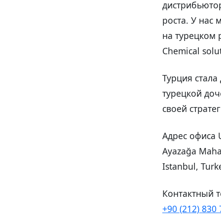
дистрибьютор
роста. У нас
на турецком 
Chemical solu
Турция стала
турецкой доч
своей стратег
Адрес офиса U
Ayazağa Mahal
Istanbul, Turk
Контактный т
+90 (212) 830 