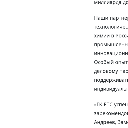
миллиарда д
Наши партнер
технологичес
химии в Росс
промышленно
инновационн
Особый опыт 
деловому пар
поддерживать
индивидуальн
«ГК ЕТС успе
зарекомендов
Андреев, Зам