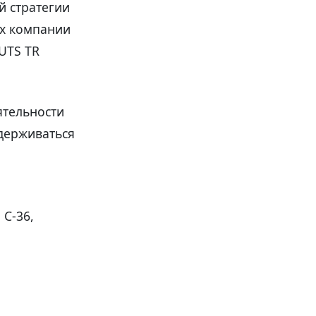
й стратегии
ах компании
UTS TR
ятельности
держиваться
 C-36,