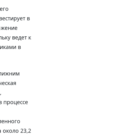
оего
вестирует в
ложение
ьку ведет к
иками в
Ближним
ческая
,
в процессе
ленного
а около 23,2