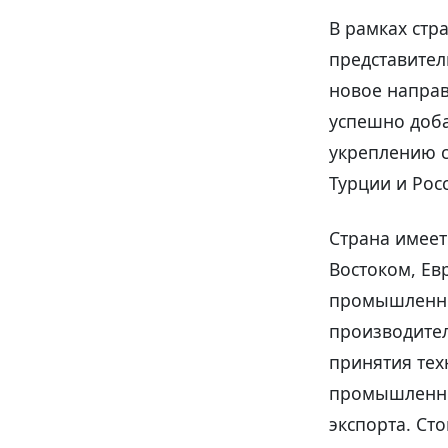
В рамках стр
представител
новое направ
успешно доба
укреплению 
Турции и Рос
Страна имеет
Востоком, Ев
промышленнос
производител
принятия тех
промышленно
экспорта. Сто