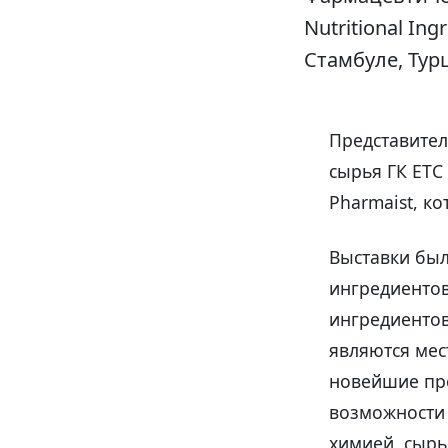
Nutritional In
Стамбуле, Тур
Представите
сырья ГК ЕТС 
Pharmaist, ко
Выставки бы
ингредиентов
ингредиентов
являются мес
новейшие про
возможности 
химией, сырь