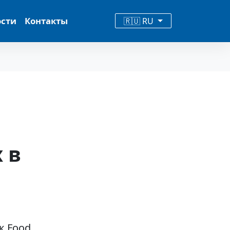
ости
Контакты
🇷🇺 RU
 в
к Food