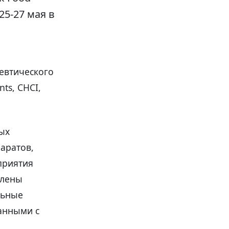
 25-27 мая в
евтического
nts, CHCI,
ых
аратов,
приятия
влены
льные
занными с