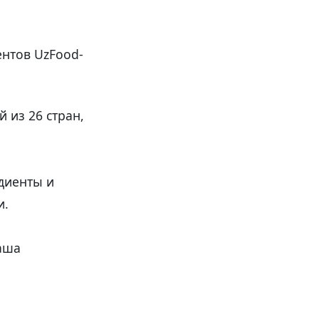
нтов UzFood-
 из 26 стран,
диенты и
и.
аша