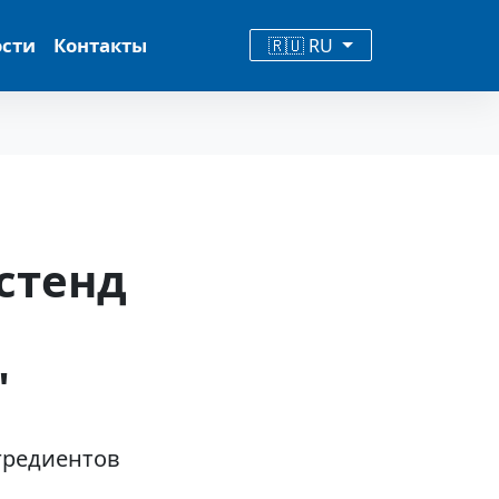
ости
Контакты
🇷🇺 RU
стенд
"
гредиентов