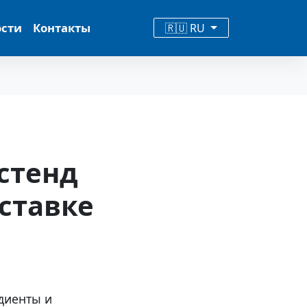
ости
Контакты
🇷🇺 RU
стенд
ставке
диенты и