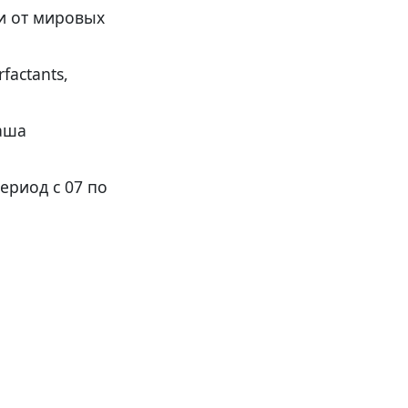
и от мировых
factants,
аша
ериод с 07 по