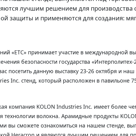
ляются лучшим решением для производства 
ой защиты и применяются для создания: мяг
ний «ЕТС» принимает участие в международной вы
печения безопасности государства «Интерполитех-
ас посетить данную выставку 23-26 октября и наш
ies Inc. стенд, который расположен в павильоне 75
я компания KOLON Industries Inc. имеет более че
я технологии волокна. Арамидные продукты KOLON
рыми вы сможете ознакомиться на нашем стенде, вы
кой Heracron и являются лучшим решением для п