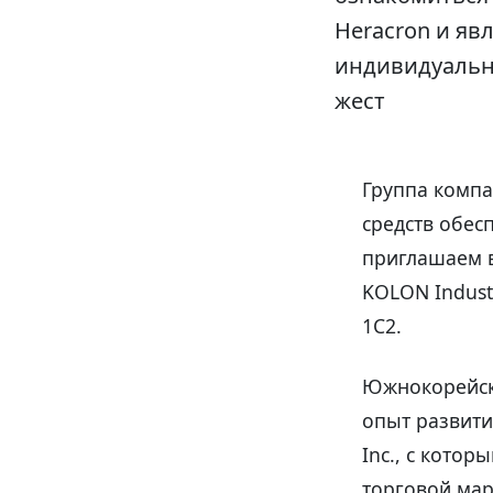
Heracron и яв
индивидуальн
жест
Группа компа
средств обес
приглашаем в
KOLON Industr
1С2.
Южнокорейска
опыт развити
Inc., с кото
торговой мар