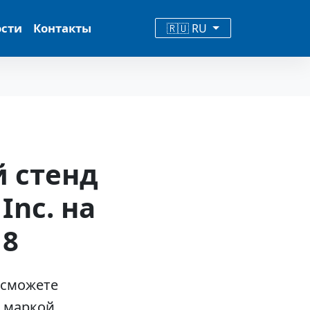
ости
Контакты
🇷🇺 RU
 стенд
Inc. на
18
 сможете
й маркой