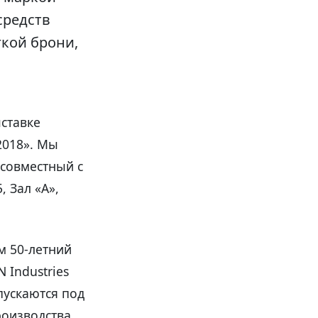
средств
кой брони,
ставке
2018». Мы
 совместный с
, Зал «А»,
м 50-летний
 Industries
пускаются под
роизводства