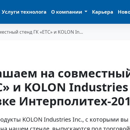
Услуги технолога
О компании
Карьера
Нов
стный стенд ГК «ЕТС» и KOLON In...
ашаем на совместный
С» и KOLON Industries 
ке Интерполитех-20
дукты KOLON Industries Inc., с которыми вы
на нашем стенде, выпускаются под торгово