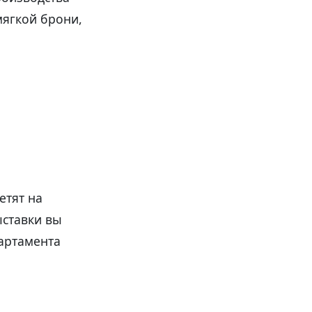
мягкой брони,
етят на
ыставки вы
партамента