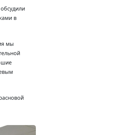
 обсудили
ками в
мя мы
тельной
ошие
щевым
Красновой