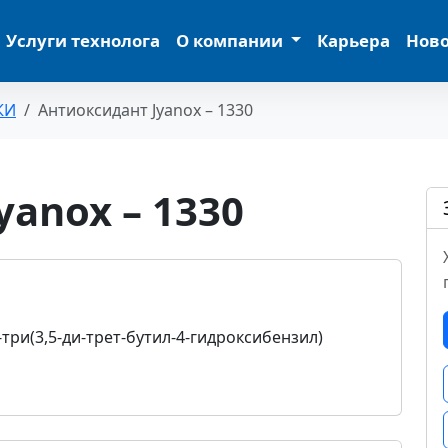
Услуги технолога
О компании
Карьера
Нов
КИ
Антиоксидант Jyanox – 1330
anox – 1330
6-три(3,5-ди-трет-бутил-4-гидроксибензил)