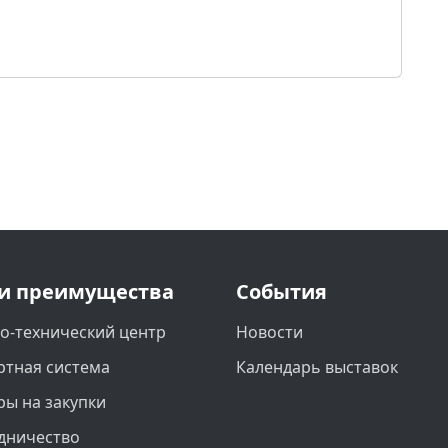
и преимущества
События
о-технический центр
Новости
ртная система
Календарь выставок
ры на закупки
дничество