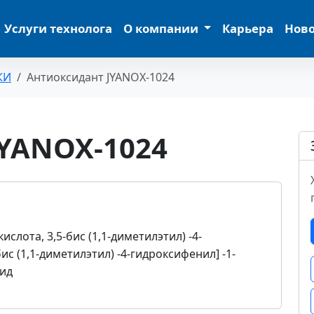
Услуги технолога
О компании
Карьера
Нов
КИ
Антиоксидант JYANOX-1024
JYANOX-1024
слота, 3,5-бис (1,1-диметилэтил) -4-
-бис (1,1-диметилэтил) -4-гидроксифенил] -1-
зид