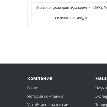
Массовая доля диоксида кремния (SiO₂), %
Силикатный модуль
Компания
Наш
О нас
Научн
История компании
Экспе
Устойчивое развитие
Тенде