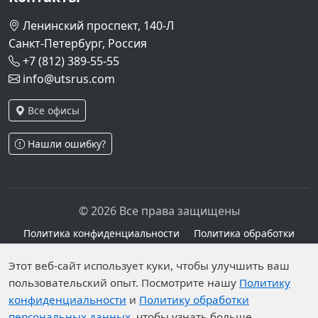
Ленинский проспект, 140-Л
Санкт-Петербург, Россия
+7 (812) 389-55-55
info@utsrus.com
Все офисы
Нашли ошибку?
© 2026 Все права защищены
Политика конфиденциальности
Политика обработки
персональных данных
Персональные данные опубликованы на сайте при
Этот веб-сайт использует куки, чтобы улучшить ваш
пользовательский опыт. Посмотрите нашу
Политику
наличии правовых оснований в соответствии с ч.1
конфиденциальности
и
Политику обработки
ст.6 и ст.10.1 152-ФЗ. Субъектами установлены
персональных данных
, чтобы узнать больше.