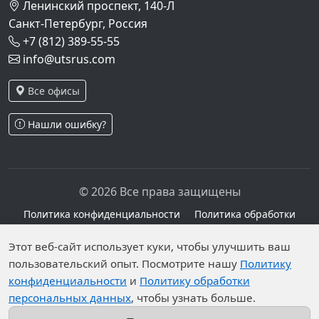
Ленинский проспект, 140-Л
Санкт-Петербург, Россия
+7 (812) 389-55-55
info@utsrus.com
Все офисы
Нашли ошибку?
© 2026 Все права защищены
Политика конфиденциальности
Политика обработки
персональных данных
Персональные данные опубликованы на сайте при
Этот веб-сайт использует куки, чтобы улучшить ваш
наличии правовых оснований в соответствии с ч.1
пользовательский опыт. Посмотрите нашу
Политику
конфиденциальности
и
Политику обработки
ст.6 и ст.10.1 152-ФЗ. Субъектами установлены
персональных данных
, чтобы узнать больше.
запреты на обработку неограниченных кругом лиц
опубликованных персональных данных.