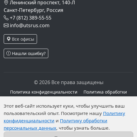
Ленинский проспект, 140-Л
Санкт-Петербург, Россия
+7 (812) 389-55-55
info@utsrus.com
Все офисы
Нашли ошибку?
© 2026 Все права защищены
Политика конфиденциальности
Политика обработки
персональных данных
Персональные данные опубликованы на сайте при
Этот веб-сайт использует куки, чтобы улучшить ваш
наличии правовых оснований в соответствии с ч.1
пользовательский опыт. Посмотрите нашу
Политику
конфиденциальности
и
Политику обработки
ст.6 и ст.10.1 152-ФЗ. Субъектами установлены
персональных данных
, чтобы узнать больше.
запреты на обработку неограниченных кругом лиц
опубликованных персональных данных.