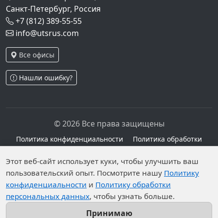
Санкт-Петербург, Россия
+7 (812) 389-55-55
info@utsrus.com
Все офисы
Нашли ошибку?
© 2026 Все права защищены
Политика конфиденциальности
Политика обработки
персональных данных
Персональные данные опубликованы на сайте при
Этот веб-сайт использует куки, чтобы улучшить ваш
пользовательский опыт. Посмотрите нашу
Политику
наличии правовых оснований в соответствии с ч.1
конфиденциальности
и
Политику обработки
ст.6 и ст.10.1 152-ФЗ. Субъектами установлены
персональных данных
, чтобы узнать больше.
запреты на обработку неограниченных кругом лиц
опубликованных персональных данных.
Принимаю