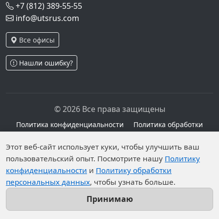
+7 (812) 389-55-55
info@utsrus.com
Все офисы
Нашли ошибку?
© 2026 Все права защищены
Политика конфиденциальности
Политика обработки
персональных данных
Персональные данные опубликованы на сайте при
Этот веб-сайт использует куки, чтобы улучшить ваш
наличии правовых оснований в соответствии с ч.1
пользовательский опыт. Посмотрите нашу
Политику
конфиденциальности
и
Политику обработки
ст.6 и ст.10.1 152-ФЗ. Субъектами установлены
персональных данных
, чтобы узнать больше.
запреты на обработку неограниченных кругом лиц
опубликованных персональных данных.
Принимаю