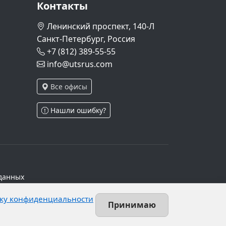
Контакты
Ленинский проспект, 140-Л
Санкт-Петербург, Россия
+7 (812) 389-55-55
info@utsrus.com
Все офисы
Нашли ошибку?
данных
ч.1 ст.6 и ст.10.1 152-ФЗ. Субъектами
ку конфиденциальности
х персональных данных.
Принимаю