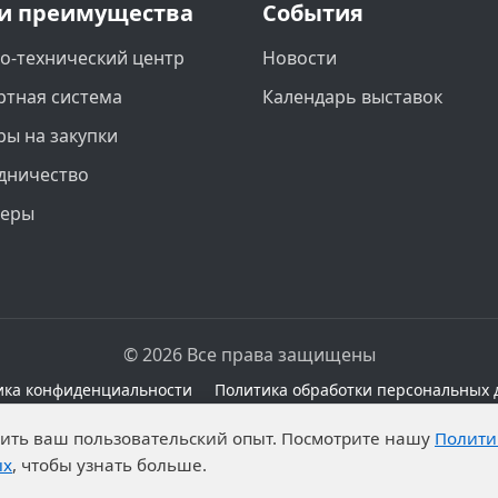
и преимущества
События
о-технический центр
Новости
ртная система
Календарь выставок
ры на закупки
дничество
неры
© 2026 Все права защищены
ика конфиденциальности
Политика обработки персональных 
сайте при наличии правовых оснований в соответствии с 
чшить ваш пользовательский опыт. Посмотрите нашу
Полити
а обработку неограниченных кругом лиц опубликованны
ых
, чтобы узнать больше.