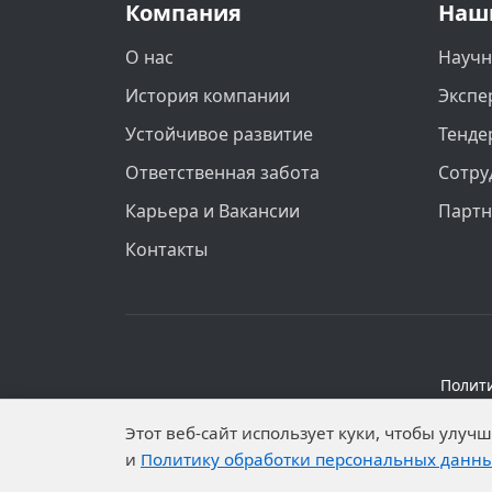
Компания
Наш
О нас
Научн
История компании
Экспе
Устойчивое развитие
Тенде
Ответственная забота
Сотру
Карьера и Вакансии
Парт
Контакты
Полит
Персональные данные опубликованы на 
Этот веб-сайт использует куки, чтобы улу
установлены запреты н
и
Политику обработки персональных данн