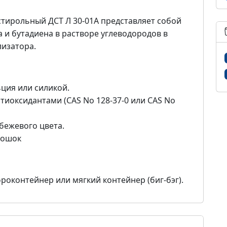
тирольный ДСТ Л 30-01А представляет собой
 и бутадиена в растворе углеводородов в
лизатора.
ьция или силикой.
оксидантами (CAS No 128-37-0 или CAS No
-бежевого цвета.
рошок
гофроконтейнер или мягкий контейнер (биг-бэг).