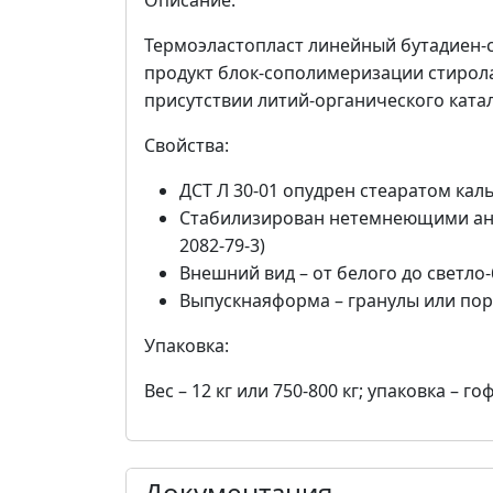
Описание:
Термоэластопласт линейный бутадиен-с
продукт блок-сополимеризации стирола
присутствии литий-органического ката
Свойства:
ДСТ Л 30-01 опудрен стеаратом кал
Стабилизирован нетемнеющими анти
2082-79-3)
Внешний вид – от белого до светло
Выпускнаяформа – гранулы или по
Упаковка:
Вес – 12 кг или 750-800 кг; упаковка – 
Документация