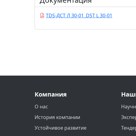
TDS-ДСТ Л 30-01_DST L 30-01
Компания
Наш
О нас
Научн
История компании
Экспе
Устойчивое развитие
Тенде