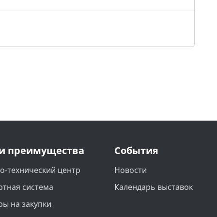
и преимущества
События
о-технический центр
Новости
ртная система
Календарь выставок
ры на закупки