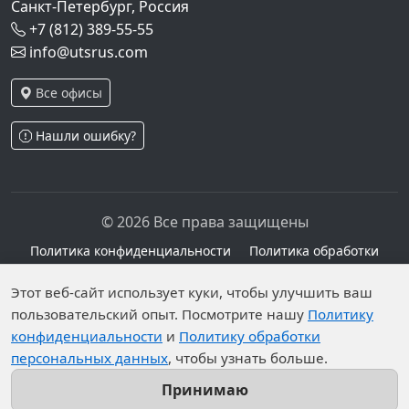
Санкт-Петербург, Россия
+7 (812) 389-55-55
info@utsrus.com
Все офисы
Нашли ошибку?
© 2026 Все права защищены
Политика конфиденциальности
Политика обработки
персональных данных
Персональные данные опубликованы на сайте при
Этот веб-сайт использует куки, чтобы улучшить ваш
наличии правовых оснований в соответствии с ч.1
пользовательский опыт. Посмотрите нашу
Политику
конфиденциальности
и
Политику обработки
ст.6 и ст.10.1 152-ФЗ. Субъектами установлены
персональных данных
, чтобы узнать больше.
запреты на обработку неограниченных кругом лиц
опубликованных персональных данных.
Принимаю