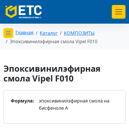
Главная
Каталог
КОМПОЗИТЫ
Открыть меню категорий
Эпоксивинилэфирная смола Vipel F010
Эпоксивинилэфирная
смола Vipel F010
Формула:
эпоксивинилэфирная смола на
бисфеноле А