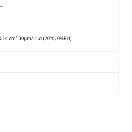
/㎡
.14 cm³.30µm/㎡.d (20°C, 0%RH)