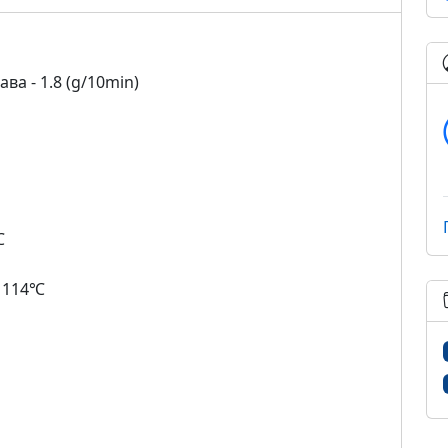
ва - 1.8 (g/10min)
℃
- 114℃