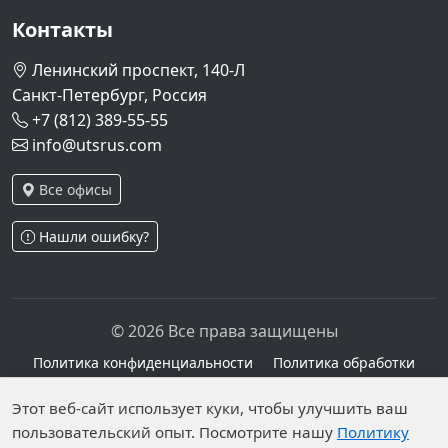
Контакты
Ленинский проспект, 140-Л
Санкт-Петербург, Россия
+7 (812) 389-55-55
info@utsrus.com
Все офисы
Нашли ошибку?
© 2026 Все права защищены
Политика конфиденциальности
Политика обработки
персональных данных
Персональные данные опубликованы на сайте при
Этот веб-сайт использует куки, чтобы улучшить ваш
пользовательский опыт. Посмотрите нашу
Политику
наличии правовых оснований в соответствии с ч.1