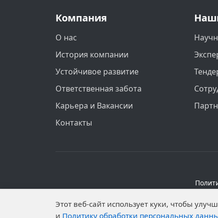
Компания
Наш
О нас
Научн
История компании
Экспе
Устойчивое развитие
Тенде
Ответственная забота
Сотру
Карьера и Вакансии
Парт
Контакты
Полит
Персональные данные опубликованы на 
Этот веб-сайт использует куки, чтобы улу
установлены запреты н
и
Политику обработки персональных данн