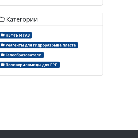
Категории
НЕФТЬ И ГАЗ
Реагенты для гидроразрыва пласта
Гелеобразователи
Полиакриламиды для ГРП