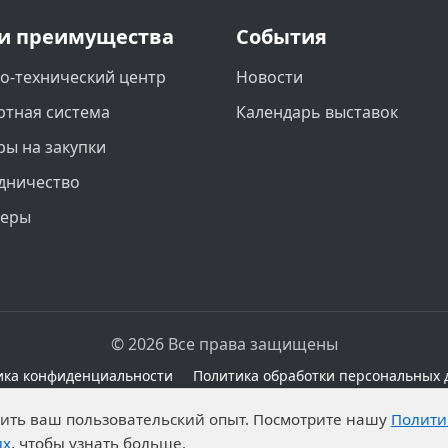
и преимущества
События
о-технический центр
Новости
ртная система
Календарь выставок
ры на закупки
дничество
неры
© 2026 Все права защищены
ика конфиденциальности
Политика обработки персональных 
сайте при наличии правовых оснований в соответствии с 
чшить ваш пользовательский опыт. Посмотрите нашу
Полити
а обработку неограниченных кругом лиц опубликованны
ых
, чтобы узнать больше.