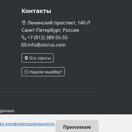
Контакты
Ленинский проспект, 140-Л
Санкт-Петербург, Россия
+7 (812) 389-55-55
info@utsrus.com
Все офисы
Нашли ошибку?
данных
ч.1 ст.6 и ст.10.1 152-ФЗ. Субъектами
ку конфиденциальности
х персональных данных.
Принимаю