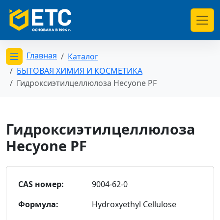
Главная
Каталог
Открыть меню категорий
БЫТОВАЯ ХИМИЯ И КОСМЕТИКА
Гидроксиэтилцеллюлоза Hecyone PF
Гидроксиэтилцеллюлоза
Hecyone PF
CAS номер:
9004-62-0
Формула:
Hydroxyethyl Cellulose