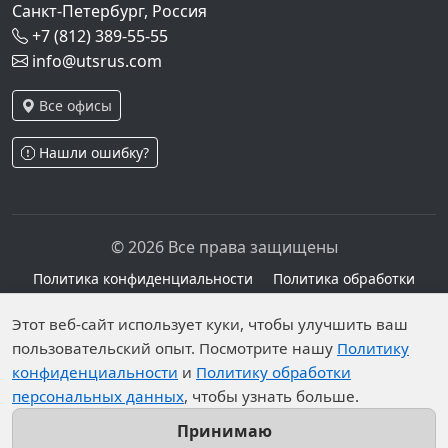
Санкт-Петербург, Россия
+7 (812) 389-55-55
info@utsrus.com
Все офисы
Нашли ошибку?
© 2026 Все права защищены
Политика конфиденциальности
Политика обработки
персональных данных
Персональные данные опубликованы на сайте при
Этот веб-сайт использует куки, чтобы улучшить ваш
пользовательский опыт. Посмотрите нашу
Политику
наличии правовых оснований в соответствии с ч.1
конфиденциальности
и
Политику обработки
ст.6 и ст.10.1 152-ФЗ. Субъектами установлены
персональных данных
, чтобы узнать больше.
запреты на обработку неограниченных кругом лиц
опубликованных персональных данных.
Принимаю