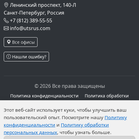
Ленинский проспект, 140-Л
Санкт-Петербург, Россия
+7 (812) 389-55-55
info@utsrus.com
Все офисы
Нашли ошибку?
© 2026 Все права защищены
Политика конфиденциальности
Политика обработки
персональных данных
Персональные данные опубликованы на сайте при
Этот веб-сайт использует куки, чтобы улучшить ваш
наличии правовых оснований в соответствии с ч.1
пользовательский опыт. Посмотрите нашу
Политику
конфиденциальности
и
Политику обработки
ст.6 и ст.10.1 152-ФЗ. Субъектами установлены
персональных данных
, чтобы узнать больше.
запреты на обработку неограниченных кругом лиц