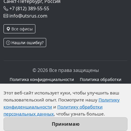
Санкт-Петербург, Россия
+7 (812) 389-55-55
info@utsrus.com
Все офисы
Нашли ошибку?
© 2026 Все права защищены
Политика конфиденциальности
Политика обработки
персональных данных
Персональные данные опубликованы на сайте при
Этот веб-сайт использует куки, чтобы улучшить ваш
пользовательский опыт. Посмотрите нашу
Политику
наличии правовых оснований в соответствии с ч.1
конфиденциальности
и
Политику обработки
ст.6 и ст.10.1 152-ФЗ. Субъектами установлены
персональных данных
, чтобы узнать больше.
запреты на обработку неограниченных кругом лиц
опубликованных персональных данных.
Принимаю