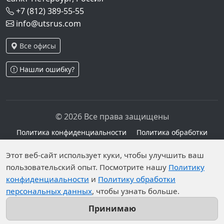
+7 (812) 389-55-55
info@utsrus.com
Все офисы
Нашли ошибку?
© 2026 Все права защищены
Политика конфиденциальности
Политика обработки
персональных данных
Персональные данные опубликованы на сайте при
Этот веб-сайт использует куки, чтобы улучшить ваш
наличии правовых оснований в соответствии с ч.1
пользовательский опыт. Посмотрите нашу
Политику
конфиденциальности
и
Политику обработки
ст.6 и ст.10.1 152-ФЗ. Субъектами установлены
персональных данных
, чтобы узнать больше.
запреты на обработку неограниченных кругом лиц
опубликованных персональных данных.
Принимаю