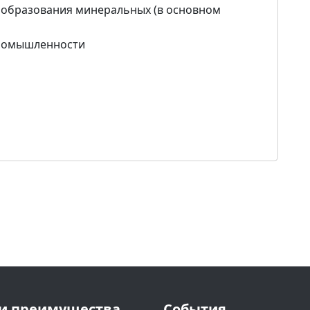
 образования минеральных (в основном
промышленности
и преимущества
События