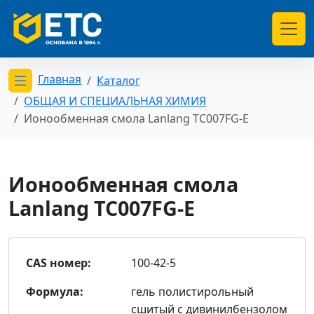
Главная
Каталог
Открыть меню категорий
ОБЩАЯ И СПЕЦИАЛЬНАЯ ХИМИЯ
Ионообменная смола Lanlang TC007FG-E
Ионообменная смола
Lanlang TC007FG-E
CAS номер:
100-42-5
Формула:
гель полистирольный
сшитый с дивинилбензолом