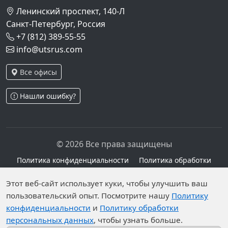
Ленинский проспект, 140-Л
Санкт-Петербург, Россия
+7 (812) 389-55-55
info@utsrus.com
Все офисы
Нашли ошибку?
© 2026 Все права защищены
Политика конфиденциальности
Политика обработки
персональных данных
Персональные данные опубликованы на сайте при
Этот веб-сайт использует куки, чтобы улучшить ваш
наличии правовых оснований в соответствии с ч.1
пользовательский опыт. Посмотрите нашу
Политику
конфиденциальности
и
Политику обработки
ст.6 и ст.10.1 152-ФЗ. Субъектами установлены
персональных данных
, чтобы узнать больше.
запреты на обработку неограниченных кругом лиц