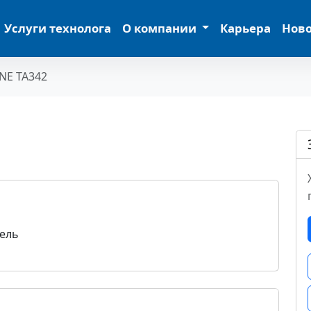
Услуги технолога
О компании
Карьера
Нов
NE TA342
тель