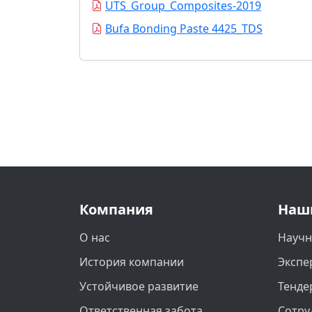
UTS_Group_Composites-2019
Bufa Bonding Paste 4425_TDS
Компания
Наш
О нас
Научн
История компании
Экспе
Устойчивое развитие
Тенде
Ответственная забота
Сотру