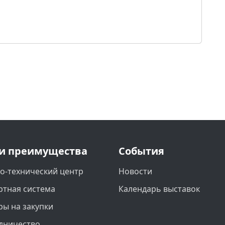
и преимущества
События
о-технический центр
Новости
ртная система
Календарь выставок
ры на закупки
дничество