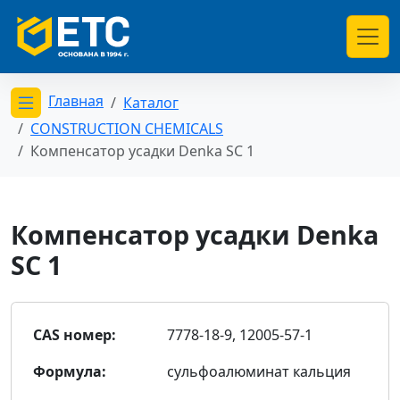
Главная
Каталог
Открыть меню категорий
CONSTRUCTION CHEMICALS
Компенсатор усадки Denka SC 1
Компенсатор усадки Denka
SC 1
CAS номер:
7778-18-9, 12005-57-1
Формула:
cульфоалюминат кальция