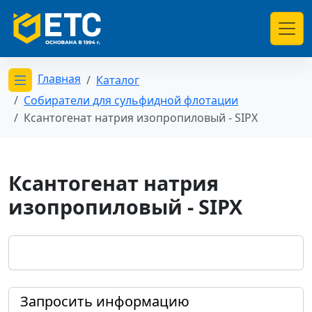
Главная
Каталог
Открыть меню категорий
Собиратели для сульфидной флотации
Ксантогенат натрия изопропиловый - SIPX
Ксантогенат натрия
изопропиловый - SIPX
Запросить информацию