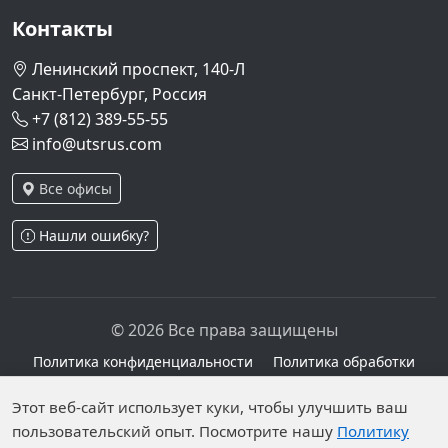
Контакты
Ленинский проспект, 140-Л
Санкт-Петербург, Россия
+7 (812) 389-55-55
info@utsrus.com
Все офисы
Нашли ошибку?
© 2026 Все права защищены
Политика конфиденциальности
Политика обработки
персональных данных
Персональные данные опубликованы на сайте при
Этот веб-сайт использует куки, чтобы улучшить ваш
пользовательский опыт. Посмотрите нашу
Политику
наличии правовых оснований в соответствии с ч.1