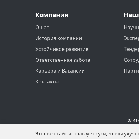
Компания
Наш
О нас
Научн
История компании
Экспе
Устойчивое развитие
Тенде
Ответственная забота
Сотру
Карьера и Вакансии
Парт
Контакты
Полит
Персональные данные опубликованы на 
Этот веб-сайт использует куки, чтобы улу
установлены запреты н