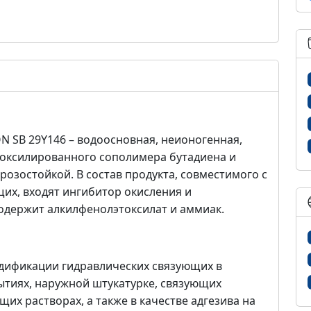
N SB 29Y146 – водоосновная, неионогенная,
боксилированного сополимера бутадиена и
розостойкой. В состав продукта, совместимого с
их, входят ингибитор окисления и
одержит алкилфенолэтоксилат и аммиак.
одификации гидравлических связующих в
ытиях, наружной штукатурке, связующих
х растворах, а также в качестве адгезива на