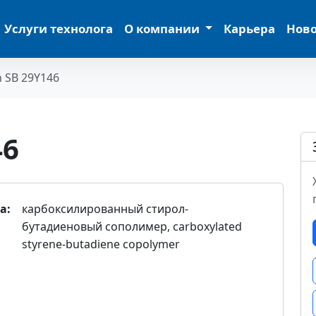
Услуги технолога
О компании
Карьера
Нов
n SB 29Y146
46
а:
карбоксилированный стирол-
бутадиеновый сополимер, carboxylated
styrene-butadiene copolymer