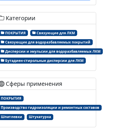
Категории
ПОКРЫТИЯ
Связующие для ЛКМ
Связующие для водоразбавляемых покрытий
Дисперсии и эмульсии для водоразбавляемых ЛКМ
Бутадиен-стирольные дисперсии для ЛКМ
Сферы применения
ПОКРЫТИЯ
Производство гидроизоляции и ремонтных составов
Шпатлевки
Штукатурка