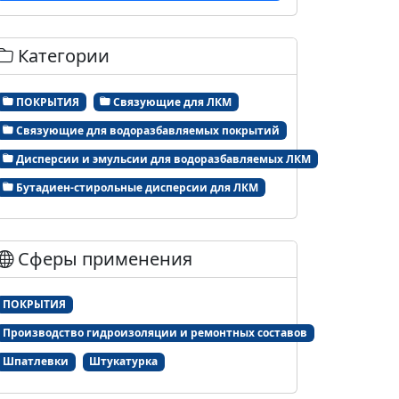
Категории
ПОКРЫТИЯ
Связующие для ЛКМ
Связующие для водоразбавляемых покрытий
Дисперсии и эмульсии для водоразбавляемых ЛКМ
Бутадиен-стирольные дисперсии для ЛКМ
Сферы применения
ПОКРЫТИЯ
Производство гидроизоляции и ремонтных составов
Шпатлевки
Штукатурка