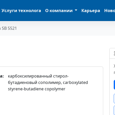
Услуги технолога
О компании
Карьера
Нов
n SB 5521
а:
карбоксилированный стирол-
бутадиеновый сополимер, carboxylated
styrene-butadiene copolymer