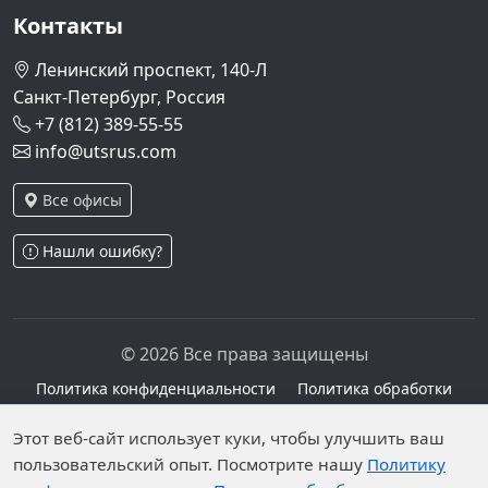
Контакты
Ленинский проспект, 140-Л
Санкт-Петербург, Россия
+7 (812) 389-55-55
info@utsrus.com
Все офисы
Нашли ошибку?
© 2026 Все права защищены
Политика конфиденциальности
Политика обработки
персональных данных
Персональные данные опубликованы на сайте при
Этот веб-сайт использует куки, чтобы улучшить ваш
наличии правовых оснований в соответствии с ч.1
пользовательский опыт. Посмотрите нашу
Политику