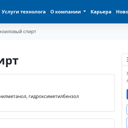
Услуги технолога
О компании
Карьера
Нов
нзиловый спирт
ирт
нилметанол, гидроксиметилбензол