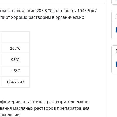
 запахом; tкип 205,8 °C; плотность 1045,5 кг/
й спирт хорошо растворим в органических
205°С
93°С
-15°С
1,04 кг/м3
фюмерии, а также как растворитель лаков.
вания масляных растворов препаратов для
акологии;