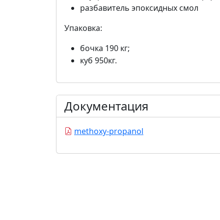
разбавитель эпоксидных смол
Упаковка:
бочка 190 кг;
куб 950кг.
Документация
methoxy-propanol