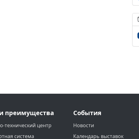
и преимущества
События
о-технический центр
Новости
ртная система
Календарь выставок