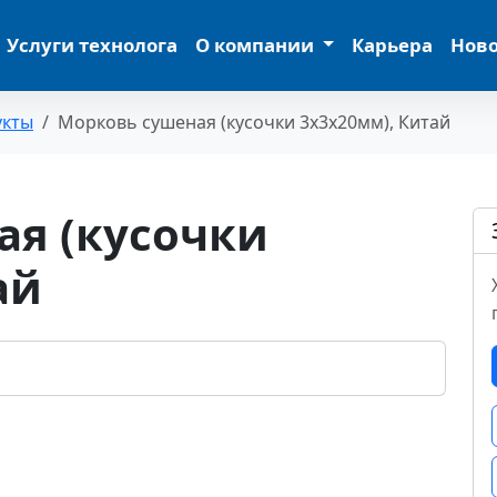
Услуги технолога
О компании
Карьера
Нов
укты
Морковь сушеная (кусочки 3х3х20мм), Китай
ая (кусочки
ай