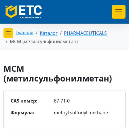
Главная
Каталог
PHARMACEUTICALS
Открыть меню категорий
МСМ (метилсульфонилметан)
МСМ
(метилсульфонилметан)
CAS номер:
67-71-0
Формула:
methyl sulfonyl methane