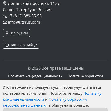
Ленинский проспект, 140-Л
Санкт-Петербург, Россия
+7 (812) 389-55-55
info@utsrus.com
Все офисы
Нашли ошибку?
© 2026 Все права защищены
Политика конфиденциальности
Политика обработки
персональных данных
Персональные данные опубликованы на сайте при
Этот веб-сайт использует куки, чтобы улучшить ваш
наличии правовых оснований в соответствии с ч.1
пользовательский опыт. Посмотрите нашу
Политику
конфиденциальности
и
Политику обработки
ст.6 и ст.10.1 152-ФЗ. Субъектами установлены
персональных данных
, чтобы узнать больше.
запреты на обработку неограниченных кругом лиц