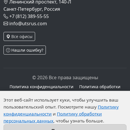
Ленинский проспект, 140-Л
Санкт-Петербург, Россия
+7 (812) 389-55-55
info@utsrus.com
Все офисы
Нашли ошибку?
© 2026 Все права защищены
Политика конфиденциальности
Политика обработки
персональных данных
Персональные данные опубликованы на сайте при
Этот веб-сайт использует куки, чтобы улучшить ваш
наличии правовых оснований в соответствии с ч.1
пользовательский опыт. Посмотрите нашу
Политику
конфиденциальности
и
Политику обработки
ст.6 и ст.10.1 152-ФЗ. Субъектами установлены
персональных данных
, чтобы узнать больше.
запреты на обработку неограниченных кругом лиц
опубликованных персональных данных.