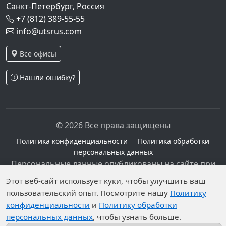
Санкт-Петербург, Россия
+7 (812) 389-55-55
info@utsrus.com
Все офисы
Нашли ошибку?
© 2026 Все права защищены
Политика конфиденциальности
Политика обработки
персональных данных
Персональные данные опубликованы на сайте при
наличии правовых оснований в соответствии с ч.1
Этот веб-сайт использует куки, чтобы улучшить ваш
ст.6 и ст.10.1 152-ФЗ. Субъектами установлены
пользовательский опыт. Посмотрите нашу
Политику
запреты на обработку неограниченных кругом лиц
конфиденциальности
и
Политику обработки
опубликованных персональных данных.
персональных данных
, чтобы узнать больше.